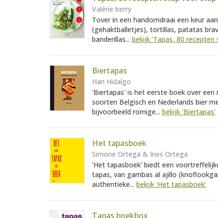
Valérie berry
Tover in een handomdraai een keur aan 
(gehaktballetjes), tortillas, patatas br
banderillas...
bekijk 'Tapas, 80 recepten 
Biertapas
Han Hidalgo
'Biertapas' is het eerste boek over een
soorten Belgisch en Nederlands bier me
bijvoorbeeld romige...
bekijk 'Biertapas'
Het tapasboek
Simone Ortega & Ines Ortega
'Het tapasboek' biedt een voortreffeli
tapas, van gambas al ajillo (knoflookgar
authentieke...
bekijk 'Het tapasboek'
Tapas boekbox