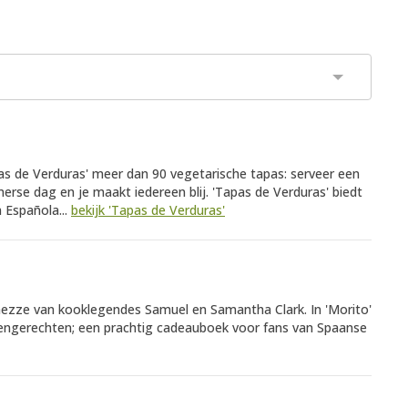
as de Verduras' meer dan 90 vegetarische tapas: serveer een
rse dag en je maakt iedereen blij. 'Tapas de Verduras' biedt
a Española...
bekijk 'Tapas de Verduras'
n mezze van kooklegendes Samuel en Samantha Clark. In 'Morito'
engerechten; een prachtig cadeauboek voor fans van Spaanse