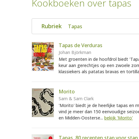
Kookboeken over tapas
Rubriek
Tapas
Tapas de Verduras
Johan Björkman
Met groenten in de hoofdrol biedt 'Tap
keur aan gerechtjes op een zwoele zome
klassiekers als patatas bravas en tortill
Morito
Sam & Sam Clark
'Morito' biedt je de heerlijke tapas e
vind je meer dan 150 eenvoudige seizo
en Midden-Oosterse...
bekijk 'Morito'
Tapas, 80 recepten stap voor stap