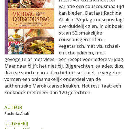
AANMELDEN
RECEPTEN
variatie een couscousmaaltijd
kan bieden. Dat laat Rachida
Ahali in 'Vrijdag couscousdag'
WEEKMENU'S
overduidelijk zien. In dit boek
staan 52 smakelijke
couscousgerechten -
KOOKBOEKEN
vegetarisch, met vis, schaal-
en schelpdieren, met
gevogelte of met vlees - een recept voor iedere vrijdag.
Maar daar blijft het niet bij. Bijgerechten, salades, dips,
diverse soorten brood en het dessert niet te vergeten
vormen een onlosmakelijk onderdeel van de
authentieke Marokkaanse keuken. Het resultaat: een
kookboek met meer dan 120 gerechten.
AUTEUR
Rachida Ahali
UITGEVERIJ