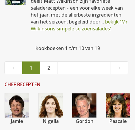
deelt Matt Wilkinson zijn favoriete
saladerecepten - een voor elke week van
het jaar, met de allerbeste ingrediënten
van het seizoen, begeleid door...
bekijk 'Mr
Wilkinsons simpele seizoensalades'
Kookboeken 1 t/m 10 van 19
‹
›
1
2
CHEF RECEPTEN
Jamie
Nigella
Gordon
Pascale