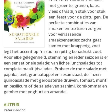
AANMELDEN
RECEPTEN
met groente, granen, kaas,
vlees of vis zijn stuk voor stuk
een feest voor de zintuigen. De
WEEKMENU'S
perfecte combinaties van
smaken en texturen zorgen
voor verrassende
KOOKBOEKEN
smaaksensaties: zacht gaat
samen met knapperig, zoet
legt het accent op friszuur en pittig benadrukt zoet.
Voor elke gelegenheid, stemming en ieder seizoen is er
een sensationele salade: van lichte lunchsalades tot
complete maaltijdsalades. Probeer de rode salade met
paprika, biet, granaatappel en sesamzaad, de linzen-
quinoasalade met geroosterde druiven, tomaat, munt
en basilicum of de salade van sashimi, komkommer en
gember met yoghurt en amandel.
AUTEUR
Peter Gordon