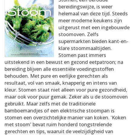
AANMELDEN
RECEPTEN
bereidingswijze, is weer
helemaal van deze tijd. Steeds
meer moderne keukens zijn
WEEKMENU'S
uitgerust met een ingebouwde
stoomoven. Zelfs
supermarkten bieden kant-en-
KOOKBOEKEN
klare stoommaaltijden.
Stomen past immers
uitstekend in een bewust en gezond eetpatroon; na
bereiding blijven alle essentiële voedingsstoffen
behouden. Met pure en eerlijke gerechten als
resultaat, vol van smaak, knapperig en intens van
kleur. Stomen staat niet alleen voor pure gezondheid,
maar ook voor puur gemak. Zeker als u de stoomoven
gebruikt. Maar zelfs met de traditionele
bamboemandjes of een elektrische stoompan is
stomen een overzichtelijke manier van koken. 'Koken
met stoom' bevat ruim honderd tongstrelende
gerechten en tips, waaruit de veelzijdigheid van