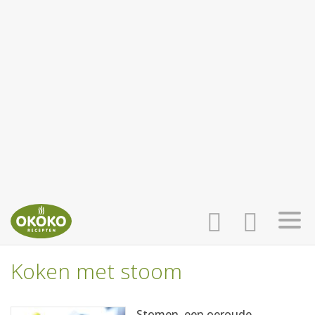
Koken met stoom
INLOGGEN
HOME
Stomen, een oeroude