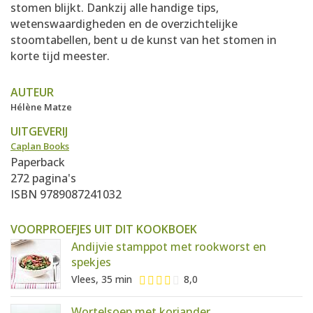
stomen blijkt. Dankzij alle handige tips,
wetenswaardigheden en de overzichtelijke
stoomtabellen, bent u de kunst van het stomen in
korte tijd meester.
AUTEUR
Hélène Matze
UITGEVERIJ
Caplan Books
Paperback
272 pagina's
ISBN 9789087241032
VOORPROEFJES UIT DIT KOOKBOEK
Andijvie stamppot met rookworst en
spekjes
Vlees, 35 min
8,0
Wortelsoep met koriander