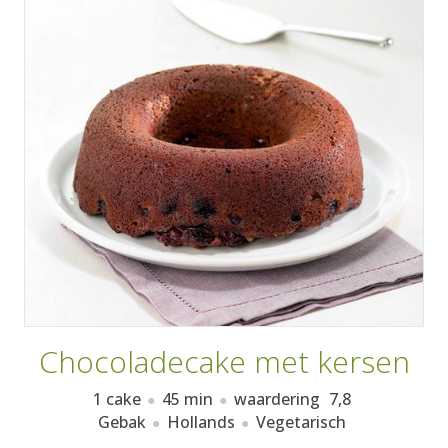
AANMELDEN
RECEPTEN
WEEKMENU'S
KOOKBOEKEN
Chocoladecake met kersen
1 cake
45 min
waardering
7,8
Gebak
Hollands
Vegetarisch