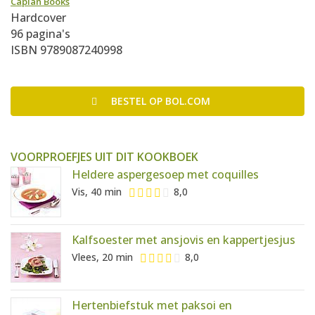
Caplan Books
Hardcover
96 pagina's
ISBN 9789087240998
BESTEL
OP BOL.COM
VOORPROEFJES UIT DIT KOOKBOEK
Heldere aspergesoep met coquilles
Vis, 40 min
8,0
Kalfsoester met ansjovis en kappertjesjus
Vlees, 20 min
8,0
Hertenbiefstuk met paksoi en