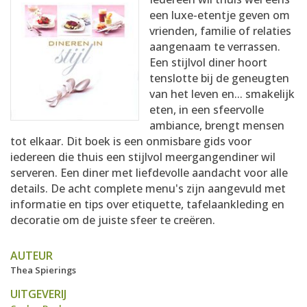
AANMELDEN
RECEPTEN
een luxe-etentje geven om
vrienden, familie of relaties
aangenaam te verrassen.
WEEKMENU'S
Een stijlvol diner hoort
tenslotte bij de geneugten
van het leven en... smakelijk
KOOKBOEKEN
eten, in een sfeervolle
ambiance, brengt mensen
tot elkaar. Dit boek is een onmisbare gids voor
iedereen die thuis een stijlvol meergangendiner wil
serveren. Een diner met liefdevolle aandacht voor alle
details. De acht complete menu's zijn aangevuld met
informatie en tips over etiquette, tafelaankleding en
decoratie om de juiste sfeer te creëren.
AUTEUR
Thea Spierings
UITGEVERIJ