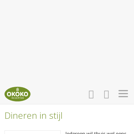
Dineren in stijl
INLOGGEN
HOME
Iedereen wil thuis wel eens