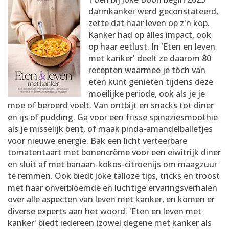
AANMELDEN
RECEPTEN
darmkanker werd geconstateerd,
zette dat haar leven op z'n kop.
Kanker had op álles impact, ook
WEEKMENU'S
op haar eetlust. In 'Eten en leven
met kanker' deelt ze daarom 80
recepten waarmee je tóch van
KOOKBOEKEN
eten kunt genieten tijdens deze
moeilijke periode, ook als je je
moe of beroerd voelt. Van ontbijt en snacks tot diner
en ijs of pudding. Ga voor een frisse spinaziesmoothie
als je misselijk bent, of maak pinda-amandelballetjes
voor nieuwe energie. Bak een licht verteerbare
tomatentaart met bonencrème voor een eiwitrijk diner
en sluit af met banaan-kokos-citroenijs om maagzuur
te remmen. Ook biedt Joke talloze tips, tricks en troost
met haar onverbloemde en luchtige ervaringsverhalen
over alle aspecten van leven met kanker, en komen er
diverse experts aan het woord. 'Eten en leven met
kanker' biedt iedereen (zowel degene met kanker als