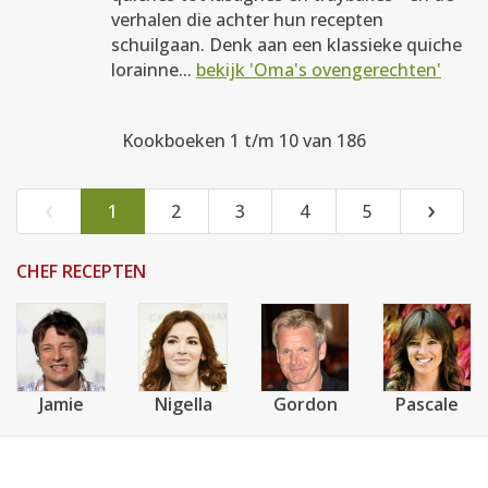
verhalen die achter hun recepten
schuilgaan. Denk aan een klassieke quiche
lorainne...
bekijk 'Oma's ovengerechten'
Kookboeken 1 t/m 10 van 186
‹
›
1
2
3
4
5
CHEF RECEPTEN
Jamie
Nigella
Gordon
Pascale