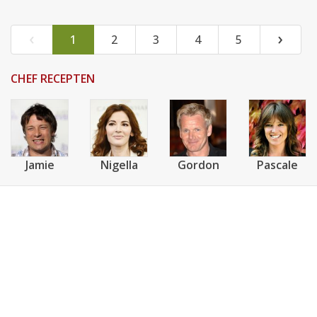
‹
›
1
2
3
4
5
CHEF RECEPTEN
Jamie
Nigella
Gordon
Pascale