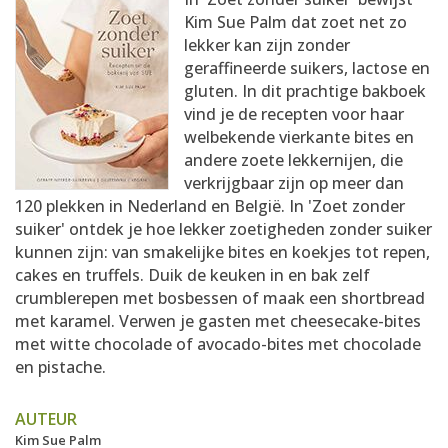
AANMELDEN
RECEPTEN
Kim Sue Palm dat zoet net zo
lekker kan zijn zonder
geraffineerde suikers, lactose en
WEEKMENU'S
gluten. In dit prachtige bakboek
vind je de recepten voor haar
welbekende vierkante bites en
KOOKBOEKEN
andere zoete lekkernijen, die
verkrijgbaar zijn op meer dan
120 plekken in Nederland en België. In 'Zoet zonder
suiker' ontdek je hoe lekker zoetigheden zonder suiker
kunnen zijn: van smakelijke bites en koekjes tot repen,
cakes en truffels. Duik de keuken in en bak zelf
crumblerepen met bosbessen of maak een shortbread
met karamel. Verwen je gasten met cheesecake-bites
met witte chocolade of avocado-bites met chocolade
en pistache.
AUTEUR
Kim Sue Palm