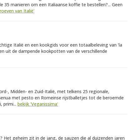
e 35 manieren om een Italiaanse koffie te bestellen?... Geen
Proeven van Italië'
chtige Italië en een kookgids voor een totaalbeleving van 'la
epten uit de dampende kookpotten van de verschillende
rd-, Midden- en Zuid-Italië, met telkens 25 regionale,
 Genua met pesto en Romeinse rijstballetjes tot de beroemde
, primi...
bekijk 'Veganissima'
Het geheim zit in de jang, de sauzen die al duizenden jaren