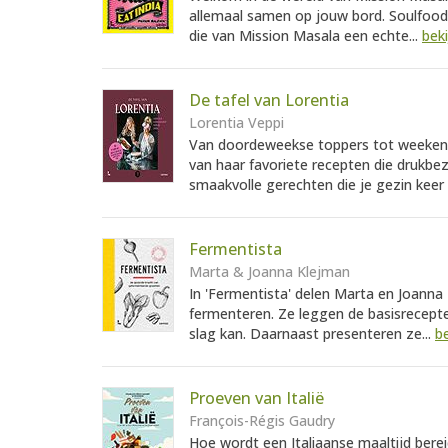
allemaal samen op jouw bord. Soulfood 
die van Mission Masala een echte...
beki
De tafel van Lorentia
Lorentia Veppi
Van doordeweekse toppers tot weekendkl
van haar favoriete recepten die drukbe
smaakvolle gerechten die je gezin keer 
Fermentista
Marta & Joanna Klejman
In 'Fermentista' delen Marta en Joanna
fermenteren. Ze leggen de basisrecepten
slag kan. Daarnaast presenteren ze...
be
Proeven van Italië
François-Régis Gaudry
Hoe wordt een Italiaanse maaltijd bere