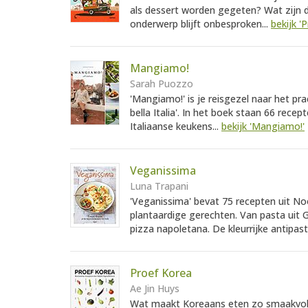
als dessert worden gegeten? Wat zijn d
onderwerp blijft onbesproken...
bekijk '
Mangiamo!
Sarah Puozzo
'Mangiamo!' is je reisgezel naar het pra
bella Italia'. In het boek staan 66 rec
Italiaanse keukens...
bekijk 'Mangiamo!'
Veganissima
Luna Trapani
'Veganissima' bevat 75 recepten uit Noo
plantaardige gerechten. Van pasta uit
pizza napoletana. De kleurrijke antipasti
Proef Korea
Ae Jin Huys
Wat maakt Koreaans eten zo smaakvol? 