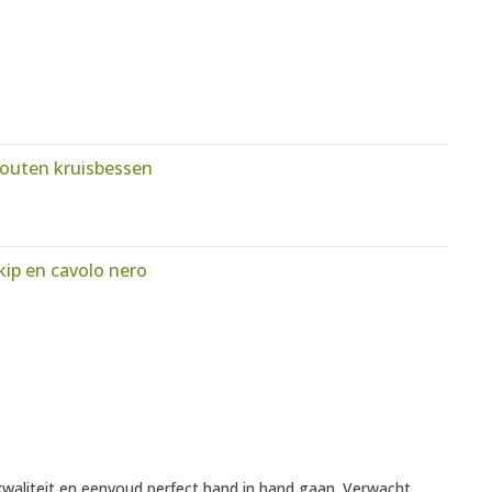
zouten kruisbessen
ip en cavolo nero
kwaliteit en eenvoud perfect hand in hand gaan. Verwacht