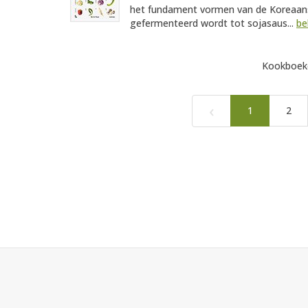
het fundament vormen van de Koreaans
gefermenteerd wordt tot sojasaus...
be
Kookboeke
‹
1
2