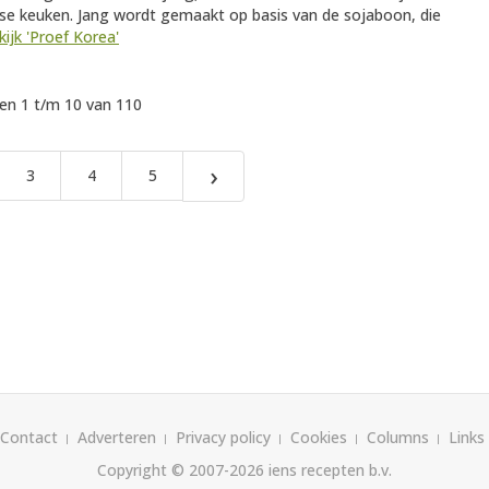
e keuken. Jang wordt gemaakt op basis van de sojaboon, die
kijk 'Proef Korea'
n 1 t/m 10 van 110
›
3
4
5
Contact
Adverteren
Privacy policy
Cookies
Columns
Links
Copyright © 2007-2026
iens recepten b.v.