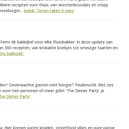
kkere recepten voor thuis: van worstenbroodjes en crispy
eeseburger...
bekijk 'Timon takes it easy'
 Ferm dé bakbijbel voor elke thuisbakker. In deze update van
 dan 300 recepten, van krokante koekjes tot smeuïge taarten en
'Ons bakboek'
nden? Onverwachte gasten met honger? Peulenschil. Met zes
 voor tien personen of meer gidst 'The Dinner Party' je
The Dinner Party'
. Hier komen vurige kruiden, streetfood vibes en pure passie