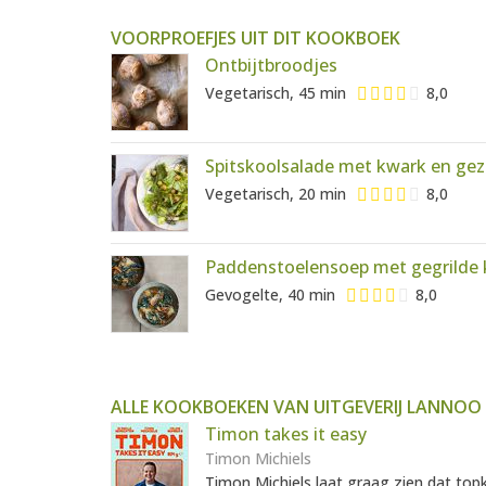
VOORPROEFJES UIT DIT KOOKBOEK
Ontbijtbroodjes
Vegetarisch, 45 min
8,0
Spitskoolsalade met kwark en ge
Vegetarisch, 20 min
8,0
Paddenstoelensoep met gegrilde k
Gevogelte, 40 min
8,0
ALLE KOOKBOEKEN VAN UITGEVERIJ LANNOO
Timon takes it easy
Timon Michiels
Timon Michiels laat graag zien dat top