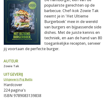
AANMELDEN
RECEPTEN
populairste gerechten op de
barbecue. Chef-kok Zowie Tak
neemt je in 'Het Ultieme
WEEKMENU'S
Burgerboek' mee in de wereld
van burgers en bijpassende side
dishes. Met de juiste kennis en
KOOKBOEKEN
techniek, en aan de hand van 80
toegankelijke recepten, serveer
jij voortaan de perfecte burger.
AUTEUR
Zowie Tak
UITGEVERIJ
Uitgeverij Pig Butts
Hardcover
224 pagina's
ISBN 9789083139838