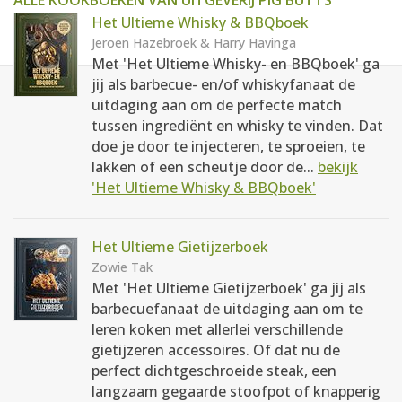
ALLE KOOKBOEKEN VAN UITGEVERIJ PIG BUTTS
Het Ultieme Whisky & BBQboek
Jeroen Hazebroek & Harry Havinga
Met 'Het Ultieme Whisky- en BBQboek' ga
jij als barbecue- en/of whiskyfanaat de
uitdaging aan om de perfecte match
tussen ingrediënt en whisky te vinden. Dat
doe je door te injecteren, te sproeien, te
lakken of een scheutje door de...
bekijk
'Het Ultieme Whisky & BBQboek'
Het Ultieme Gietijzerboek
Zowie Tak
Met 'Het Ultieme Gietijzerboek' ga jij als
barbecuefanaat de uitdaging aan om te
leren koken met allerlei verschillende
gietijzeren accessoires. Of dat nu de
perfect dichtgeschroeide steak, een
langzaam gegaarde stoofpot of knapperig