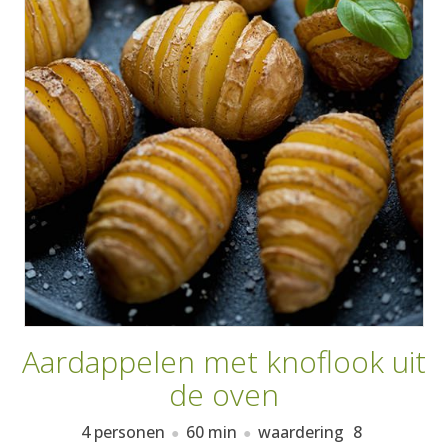
AANMELDEN
RECEPTEN
WEEKMENU'S
KOOKBOEKEN
Aardappelen met knoflook uit
de oven
4 personen
60 min
waardering
8