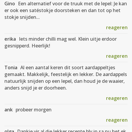
Gino
Een alternatief voor de truuk met de lepel: Je kan
er ook een satéstokje doorsteken en dan tot op het
stokje snijden...
reageren
erika
Iets minder chilli mag wel. Klein uitje erdoor
gesnipperd. Heerlijk!
reageren
Tonia
Al een aantal keren dit soort aardappeltjes
gemaakt. Makkelijk, feestelijk en lekker. De aardappels
natuurlijk snijden op een lepel, dan houd je de waaier,
anders snijd je er doorheen.
reageren
ank
probeer morgen
reageren
olga
Dankie vir al die lekker recepte bly in sa nu het ek