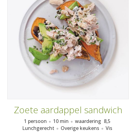
AANMELDEN
RECEPTEN
WEEKMENU'S
KOOKBOEKEN
Zoete aardappel sandwich
1 persoon
10 min
waardering
8,5
Lunchgerecht
Overige keukens
Vis