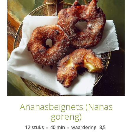
AANMELDEN
RECEPTEN
WEEKMENU'S
KOOKBOEKEN
Ananasbeignets (Nanas
goreng)
12 stuks
40 min
waardering
8,5