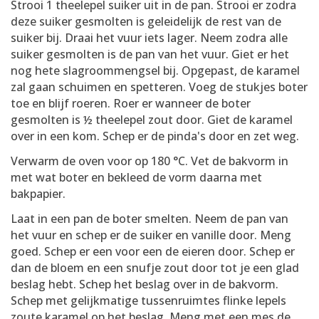
Strooi 1 theelepel suiker uit in de pan. Strooi er zodra
deze suiker gesmolten is geleidelijk de rest van de
suiker bij. Draai het vuur iets lager. Neem zodra alle
suiker gesmolten is de pan van het vuur. Giet er het
nog hete slagroommengsel bij. Opgepast, de karamel
zal gaan schuimen en spetteren. Voeg de stukjes boter
toe en blijf roeren. Roer er wanneer de boter
gesmolten is ½ theelepel zout door. Giet de karamel
over in een kom. Schep er de pinda's door en zet weg.
Verwarm de oven voor op 180 °C. Vet de bakvorm in
met wat boter en bekleed de vorm daarna met
bakpapier.
Laat in een pan de boter smelten. Neem de pan van
het vuur en schep er de suiker en vanille door. Meng
goed. Schep er een voor een de eieren door. Schep er
dan de bloem en een snufje zout door tot je een glad
beslag hebt. Schep het beslag over in de bakvorm.
Schep met gelijkmatige tussenruimtes flinke lepels
zoute karamel op het beslag. Meng met een mes de