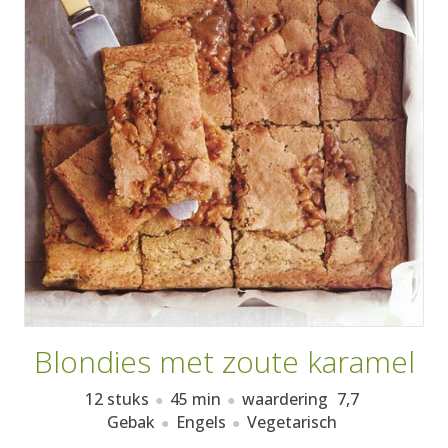
AANMELDEN
RECEPTEN
WEEKMENU'S
KOOKBOEKEN
Blondies met zoute karamel
12 stuks
45 min
waardering
7,7
Gebak
Engels
Vegetarisch