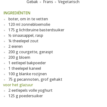
Gebak
Frans
Vegetarisch
INGREDIËNTEN
boter, om in te vetten
120 ml zonnebloemolie
175 g lichtbruine basterdsuiker
½ sinaasappel, rasp
¼ theelepel zout
2 eieren
200 g courgette, geraspt
200 g bloem
1 eetlepel bakpoeder
1 theelepel kaneel
100 g blanke rozijnen
75 g pecannoten, grof gehakt
voor het glazuur
2 eetlepels volle yoghurt
125 g poedersuiker