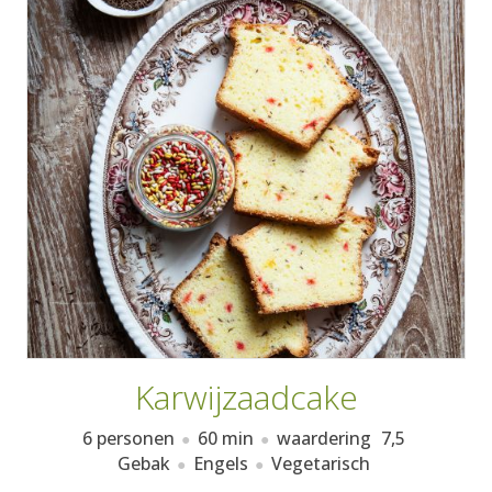
AANMELDEN
RECEPTEN
WEEKMENU'S
KOOKBOEKEN
Karwijzaadcake
6 personen
60 min
waardering
7,5
Gebak
Engels
Vegetarisch