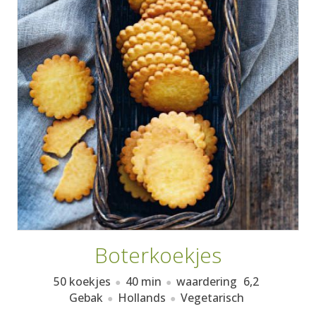
AANMELDEN
RECEPTEN
WEEKMENU'S
KOOKBOEKEN
Boterkoekjes
50 koekjes
40 min
waardering
6,2
Gebak
Hollands
Vegetarisch