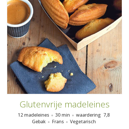
AANMELDEN
RECEPTEN
WEEKMENU'S
KOOKBOEKEN
Glutenvrije madeleines
12 madeleines
30 min
waardering
7,8
Gebak
Frans
Vegetarisch