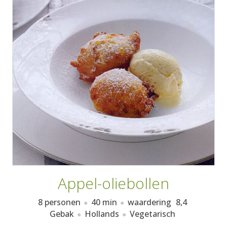
AANMELDEN
RECEPTEN
WEEKMENU'S
KOOKBOEKEN
Appel-oliebollen
8 personen
40 min
waardering
8,4
Gebak
Hollands
Vegetarisch