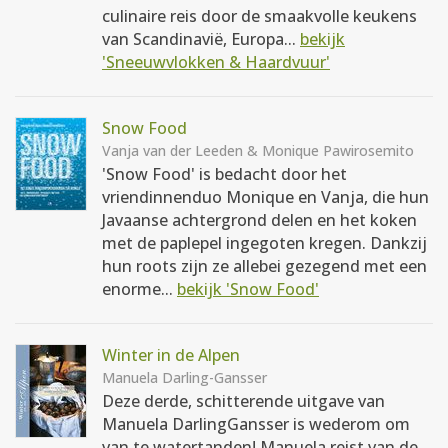
culinaire reis door de smaakvolle keukens
van Scandinavië, Europa...
bekijk
'Sneeuwvlokken & Haardvuur'
Snow Food
Vanja van der Leeden & Monique Pawirosemito
'Snow Food' is bedacht door het
vriendinnenduo Monique en Vanja, die hun
Javaanse achtergrond delen en het koken
met de paplepel ingegoten kregen. Dankzij
hun roots zijn ze allebei gezegend met een
enorme...
bekijk 'Snow Food'
Winter in de Alpen
Manuela Darling-Gansser
Deze derde, schitterende uitgave van
Manuela DarlingGansser is wederom om
van te watertanden! Manuela reist van de