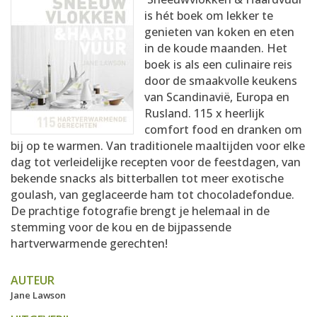
AANMELDEN
RECEPTEN
is hét boek om lekker te
genieten van koken en eten
in de koude maanden. Het
WEEKMENU'S
boek is als een culinaire reis
door de smaakvolle keukens
van Scandinavië, Europa en
KOOKBOEKEN
Rusland. 115 x heerlijk
comfort food en dranken om
bij op te warmen. Van traditionele maaltijden voor elke
dag tot verleidelijke recepten voor de feestdagen, van
bekende snacks als bitterballen tot meer exotische
goulash, van geglaceerde ham tot chocoladefondue.
De prachtige fotografie brengt je helemaal in de
stemming voor de kou en de bijpassende
hartverwarmende gerechten!
AUTEUR
Jane Lawson