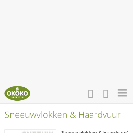
Sneeuwvlokken & Haardvuur
INLOGGEN
HOME
'Sneeuwvlokken & Haardvuur'