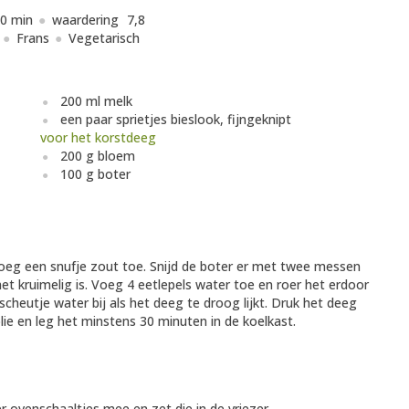
0 min
waardering
7,8
Frans
Vegetarisch
200 ml melk
een paar sprietjes bieslook, fijngeknipt
voor het korstdeeg
200 g bloem
100 g boter
oeg een snufje zout toe. Snijd de boter er met twee messen
t kruimelig is. Voeg 4 eetlepels water toe en roer het erdoor
heutje water bij als het deeg te droog lijkt. Druk het deeg
folie en leg het minstens 30 minuten in de koelkast.
ier ovenschaaltjes mee en zet die in de vriezer.