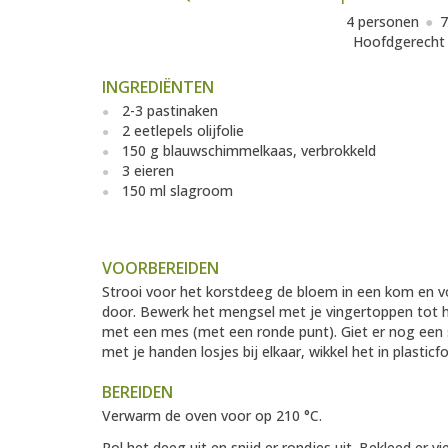
4 personen
7
Hoofdgerecht
INGREDIËNTEN
2-3 pastinaken
2 eetlepels olijfolie
150 g blauwschimmelkaas, verbrokkeld
3 eieren
150 ml slagroom
VOORBEREIDEN
Strooi voor het korstdeeg de bloem in een kom en v
door. Bewerk het mengsel met je vingertoppen tot he
met een mes (met een ronde punt). Giet er nog een sc
met je handen losjes bij elkaar, wikkel het in plastic
BEREIDEN
Verwarm de oven voor op 210 °C.
Rol het deeg uit en snijd er rondjes uit. Bekleed er v