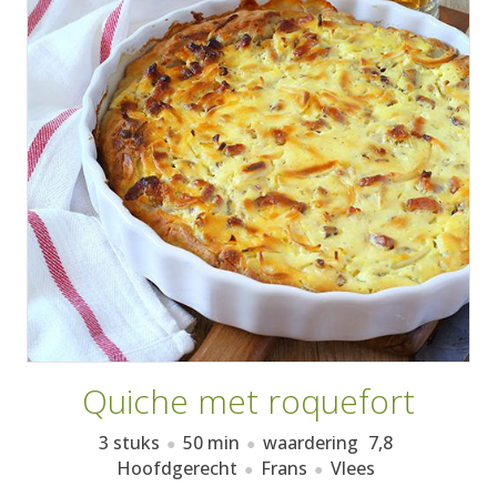
AANMELDEN
RECEPTEN
WEEKMENU'S
KOOKBOEKEN
Quiche met roquefort
3 stuks
50 min
waardering
7,8
Hoofdgerecht
Frans
Vlees