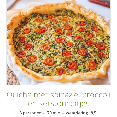
AANMELDEN
RECEPTEN
WEEKMENU'S
KOOKBOEKEN
Quiche met spinazie, broccoli
en kerstomaatjes
3 personen
70 min
waardering
8,5