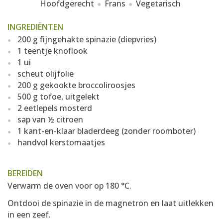
Hoofdgerecht
Frans
Vegetarisch
INGREDIËNTEN
200 g fijngehakte spinazie (diepvries)
1 teentje knoflook
1 ui
scheut olijfolie
200 g gekookte broccoliroosjes
500 g tofoe, uitgelekt
2 eetlepels mosterd
sap van ½ citroen
1 kant-en-klaar bladerdeeg (zonder roomboter)
handvol kerstomaatjes
BEREIDEN
Verwarm de oven voor op 180 °C.
Ontdooi de spinazie in de magnetron en laat uitlekken
in een zeef.