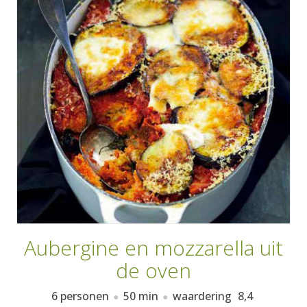
AANMELDEN
RECEPTEN
WEEKMENU'S
KOOKBOEKEN
Aubergine en mozzarella uit
de oven
6 personen
50 min
waardering
8,4