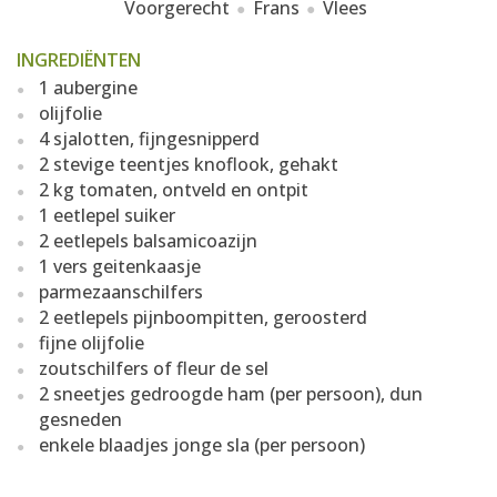
Voorgerecht
Frans
Vlees
INGREDIËNTEN
1 aubergine
olijfolie
4 sjalotten, fijngesnipperd
2 stevige teentjes knoflook, gehakt
2 kg tomaten, ontveld en ontpit
1 eetlepel suiker
2 eetlepels balsamicoazijn
1 vers geitenkaasje
parmezaanschilfers
2 eetlepels pijnboompitten, geroosterd
fijne olijfolie
zoutschilfers of fleur de sel
2 sneetjes gedroogde ham (per persoon), dun
gesneden
enkele blaadjes jonge sla (per persoon)