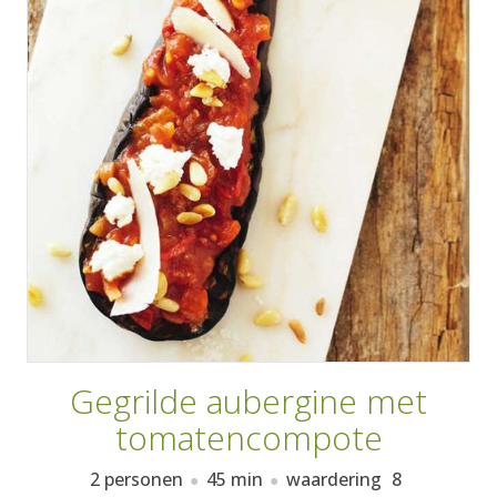
AANMELDEN
RECEPTEN
WEEKMENU'S
KOOKBOEKEN
Gegrilde aubergine met
tomatencompote
2 personen
45 min
waardering
8