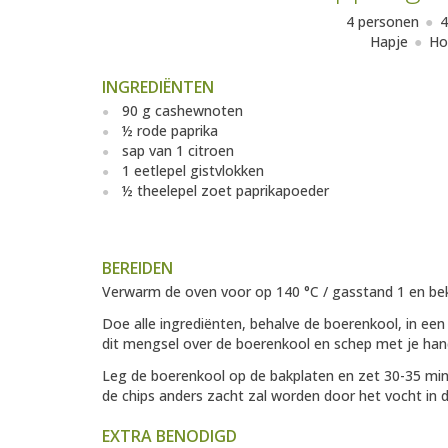
4 personen
4
Hapje
Ho
INGREDIËNTEN
90 g cashewnoten
½ rode paprika
sap van 1 citroen
1 eetlepel gistvlokken
½ theelepel zoet paprikapoeder
BEREIDEN
Verwarm de oven voor op 140 °C / gasstand 1 en bek
Doe alle ingrediënten, behalve de boerenkool, in een
dit mengsel over de boerenkool en schep met je han
Leg de boerenkool op de bakplaten en zet 30-35 minu
de chips anders zacht zal worden door het vocht in d
EXTRA BENODIGD