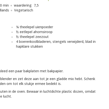
0 min
waardering
7,5
llands
Vegetarisch
¼ theelepel uienpoeder
½ eetlepel ahornsiroop
½ theelepel zeezout
4 boerenkoolbladeren, stengels verwijderd, blad in
hapklare stukken
leed een paar bakplaten met bakpapier.
 blender en zet deze aan tot je een gladde mix hebt. Schenk
den om tot elk stukje ermee bedekt is.
ten in de oven. Bewaar in luchtdichte plastic dozen, omdat
e lucht.