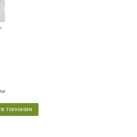
l
te!
TIE TOEVOEGEN