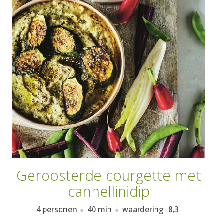
AANMELDEN
RECEPTEN
WEEKMENU'S
KOOKBOEKEN
Geroosterde courgette met
cannellinidip
4 personen
40 min
waardering
8,3