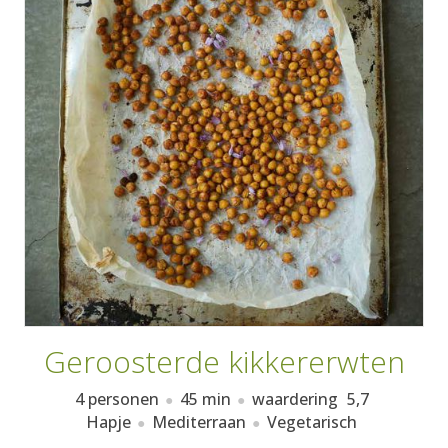
AANMELDEN
RECEPTEN
WEEKMENU'S
KOOKBOEKEN
Geroosterde kikkererwten
4 personen
45 min
waardering
5,7
Hapje
Mediterraan
Vegetarisch