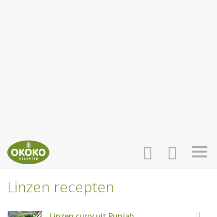
Linzen recepten
INLOGGEN
HOME
Linzen curry uit Punjab