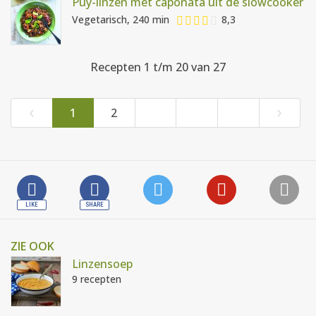
Puy-linzen met caponata uit de slowcooker
Vegetarisch, 240 min
8,3
Recepten 1 t/m 20 van 27
‹
›
1
2
ZIE OOK
Linzensoep
9 recepten