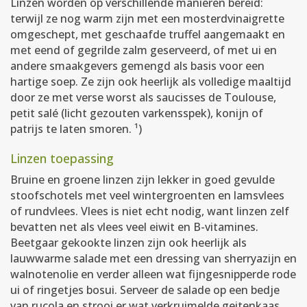
Linzen worden op verschillende manieren bereid:
terwijl ze nog warm zijn met een mosterdvinaigrette
omgeschept, met geschaafde truffel aangemaakt en
met eend of gegrilde zalm geserveerd, of met ui en
andere smaakgevers gemengd als basis voor een
hartige soep. Ze zijn ook heerlijk als volledige maaltijd
door ze met verse worst als saucisses de Toulouse,
petit salé (licht gezouten varkensspek), konijn of
patrijs te laten smoren. ¹)
Linzen toepassing
Bruine en groene linzen zijn lekker in goed gevulde
stoofschotels met veel wintergroenten en lamsvlees
of rundvlees. Vlees is niet echt nodig, want linzen zelf
bevatten net als vlees veel eiwit en B-vitamines.
Beetgaar gekookte linzen zijn ook heerlijk als
lauwwarme salade met een dressing van sherryazijn en
walnotenolie en verder alleen wat fijngesnipperde rode
ui of ringetjes bosui. Serveer de salade op een bedje
van rucola en strooi er wat verkruimelde geitenkaas