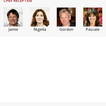
CHEF RECEPTEN
Jamie
Nigella
Gordon
Pascale