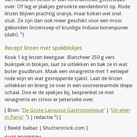
over. Of leg er plakjes gerookte eendenborst op. Rode
linzen blijven prachtig oranje, maar koken wel snel
stuk. Ze zijn dan ook meer geschikt voor een mooi
gebonden linzensoep of kruidige Indiase bonenpuree
(dalh). ²)
Recept linzen met spekblokjes
Kook 1 kg linzen beetgaar. Blancheer 250 g vers
buikspek in blokjes, laat ze uitlekken en bak ze in wat
boter goudbruin. Maak een vinaigrette met 1 eetlepel
rode wijn en wat gesnipperde sjalot. Laat de linzen
uitlekken en breng ze over in een voorverwarmde diepe
schaal. Doe er de spekjes bij, besprenkel ze met
vinaigrette en strooi er peterselie over.
[ Bron: '
De Grote Larousse Gastronomique
' | '
Uit eten
in Parijs
' ¹) | redactie ²) ]
[ Beeld: baibaz | Shutterstock.com ]