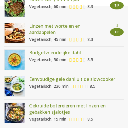
AANMELDEN
RECEPTEN
TIP
Vegetarisch, 60 min
8,3
WEEKMENU'S
Linzen met wortelen en
aardappelen
TIP
Vegetarisch, 45 min
8,3
KOOKBOEKEN
Budgetvriendelijke dahl
Vegetarisch, 50 min
8,5
Eenvoudige gele dahl uit de slowcooker
Vegetarisch, 230 min
8,5
Gekruide botereieren met linzen en
gebakken sjalotjes
Vegetarisch, 15 min
8,5