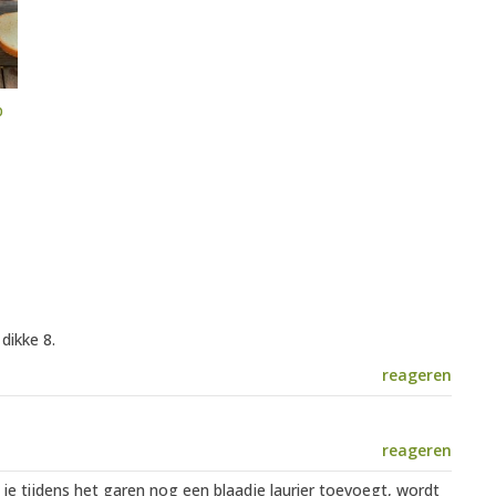
p
dikke 8.
reageren
reageren
je tijdens het garen nog een blaadje laurier toevoegt, wordt