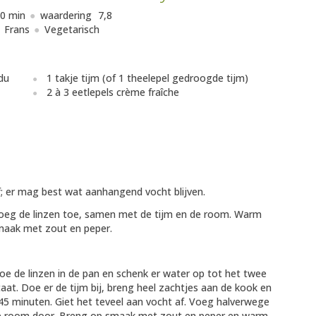
0 min
waardering
7,8
Frans
Vegetarisch
 du
1 takje tijm (of 1 theelepel gedroogde tijm)
2 à 3 eetlepels crème fraîche
 af; er mag best wat aanhangend vocht blijven.
. Voeg de linzen toe, samen met de tijm en de room. Warm
smaak met zout en peper.
Doe de linzen in de pan en schenk er water op tot het twee
aat. Doe er de tijm bij, breng heel zachtjes aan de kook en
5 minuten. Giet het teveel aan vocht af. Voeg halverwege
 de room door. Breng op smaak met zout en peper en warm