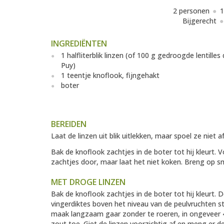
2 personen
1
Bijgerecht
INGREDIËNTEN
1 halfliterblik linzen (of 100 g gedroogde lentilles
Puy)
1 teentje knoflook, fijngehakt
boter
BEREIDEN
Laat de linzen uit blik uitlekken, maar spoel ze niet
Bak de knoflook zachtjes in de boter tot hij kleurt
zachtjes door, maar laat het niet koken. Breng op 
MET DROGE LINZEN
Bak de knoflook zachtjes in de boter tot hij kleurt. 
vingerdiktes boven het niveau van de peulvruchten st
maak langzaam gaar zonder te roeren, in ongeveer 4
zout toe. Giet de linzen voorzichtig af en meng er