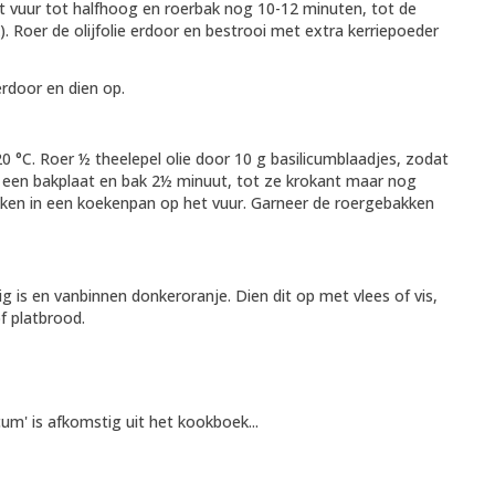
t vuur tot halfhoog en roerbak nog 10-12 minuten, tot de
). Roer de olijfolie erdoor en bestrooi met extra kerriepoeder
erdoor en dien op.
0 °C. Roer ½ theelepel olie door 10 g basilicumblaadjes, zodat
er een bakplaat en bak 2½ minuut, tot ze krokant maar nog
bakken in een koekenpan op het vuur. Garneer de roergebakken
ig is en vanbinnen donkeroranje. Dien dit op met vlees of vis,
f platbrood.
um' is afkomstig uit het kookboek...