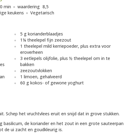
0 min
waardering
8,5
ige keukens
Vegetarisch
5 g korianderblaadjes
1¼ theelepel fijn zeezout
1 theelepel mild kerriepoeder, plus extra voor
eroverheen
3 eetlepels olijfolie, plus ½ theelepel om in te
jes
bakken
zeezoutvlokken
van
1 limoen, gehalveerd
60 g kokos- of gewone yoghurt
t. Schep het vruchtvlees eruit en snijd dat in grove stukken.
 5 g basilicum, de koriander en het zout in een grote sauteerpan
 de ui zacht en goudkleurig is.