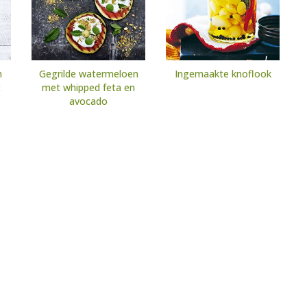
n
Gegrilde watermeloen
Ingemaakte knoflook
t
met whipped feta en
avocado