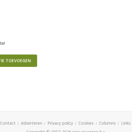
te!
TIE TOEVOEGEN
Contact
Adverteren
Privacy policy
Cookies
Columns
Links
Copyright © 2007-2026
iens recepten b.v.