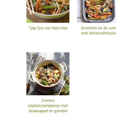
Tjap tjoy van Nam Kee
Groenten uit de ove
met wittetruffelzou
Zomers
snijbietstamppotje met
sinaasappel en gember