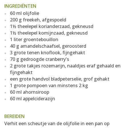
INGREDIËNTEN
60 ml olijfolie
200 g freekeh, afgespoeld
1½ theelepel korianderzaad, gekneusd
1½ theelepel komijnzaad, gekneusd
1 liter groentebouillon
40 g amandelschaafsel, geroosterd
3 grote tenen knoflook, fijngehakt
70 g gedroogde cranberry's
2 grote takjes rozemarijn, naaldjes eraf gehaald en
fijngehakt
een grote handvol bladpeterselie, grof gehakt
1 grote pompoen van minstens 2 kg
60 ml ahornsiroop
60 ml appelciderazijn
BEREIDEN
Verhit een scheutje van de olijfolie in een pan op