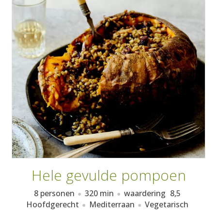
AANMELDEN
RECEPTEN
WEEKMENU'S
KOOKBOEKEN
Hele gevulde pompoen
8 personen
320 min
waardering
8,5
Hoofdgerecht
Mediterraan
Vegetarisch