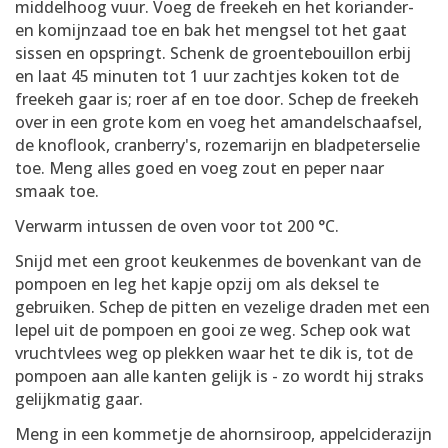
middelhoog vuur. Voeg de freekeh en het koriander-
en komijnzaad toe en bak het mengsel tot het gaat
sissen en opspringt. Schenk de groentebouillon erbij
en laat 45 minuten tot 1 uur zachtjes koken tot de
freekeh gaar is; roer af en toe door. Schep de freekeh
over in een grote kom en voeg het amandelschaafsel,
de knoflook, cranberry's, rozemarijn en bladpeterselie
toe. Meng alles goed en voeg zout en peper naar
smaak toe.
Verwarm intussen de oven voor tot 200 °C.
Snijd met een groot keukenmes de bovenkant van de
pompoen en leg het kapje opzij om als deksel te
gebruiken. Schep de pitten en vezelige draden met een
lepel uit de pompoen en gooi ze weg. Schep ook wat
vruchtvlees weg op plekken waar het te dik is, tot de
pompoen aan alle kanten gelijk is - zo wordt hij straks
gelijkmatig gaar.
Meng in een kommetje de ahornsiroop, appelciderazijn