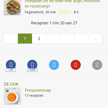
Pompoen uit de oven met azijn, knoflook
en rozemarijn
Vegetarisch, 30 min
8,5
Recepten 1 t/m 20 van 27
‹
›
1
2
ZIE OOK
Pompoensoep
17 recepten