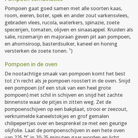
Pompoen gaat goed samen met alle soorten kaas,
room, eieren, boter, spek en ander zout varkensvlees,
gebraden vlees, rucola, waterkers, spinazie, zoete
specerijen, tomaten, olijven en sinaasappel. Kruiden als
salie, rozemarijn en majoraan geven pit aan pompoen,
en ahornsiroop, basterdsuiker, kaneel en honing
versterken de zoete tonen. ¹)
Pompoen in de oven
De nootachtige smaak van pompoen komt het best
tot z'n recht als je pompoen roostert in de oven. Snijd
een pompoen (of een stuk van een heel grote
pompoen) met schil in schijven en snijd het zachte
binnenste waar de pitjes in zitten weg. Zet de
pompoenschijven op een bakplaat, strooi er zeezout,
verkruimelde kaneelstokjes en grof gemalen
chilipepertjes over en besprenkel ze met een geurige
olijfolie. Laat de pompoenschijven in een hete oven
van 225 °C in 20-25 minuten gaar worden en licht