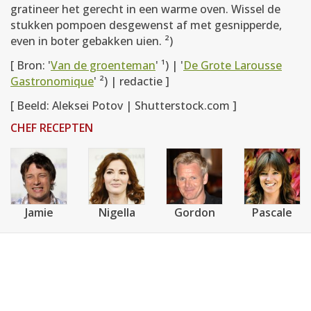
gratineer het gerecht in een warme oven. Wissel de
stukken pompoen desgewenst af met gesnipperde,
even in boter gebakken uien. ²)
[ Bron: '
Van de groenteman
' ¹) | '
De Grote Larousse
Gastronomique
' ²) | redactie ]
[ Beeld: Aleksei Potov | Shutterstock.com ]
CHEF RECEPTEN
Jamie
Nigella
Gordon
Pascale