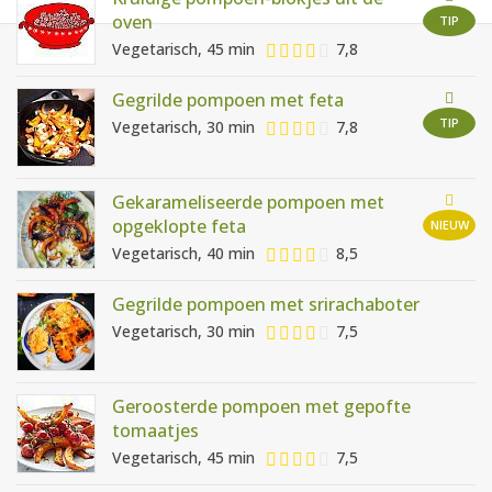
AANMELDEN
RECEPTEN
oven
TIP
Vegetarisch, 45 min
7,8
WEEKMENU'S
Gegrilde pompoen met feta
TIP
Vegetarisch, 30 min
7,8
KOOKBOEKEN
Gekarameliseerde pompoen met
opgeklopte feta
NIEUW
Vegetarisch, 40 min
8,5
Gegrilde pompoen met srirachaboter
Vegetarisch, 30 min
7,5
Geroosterde pompoen met gepofte
tomaatjes
Vegetarisch, 45 min
7,5