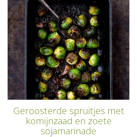
AANMELDEN
RECEPTEN
WEEKMENU'S
KOOKBOEKEN
Geroosterde spruitjes met
komijnzaad en zoete
sojamarinade