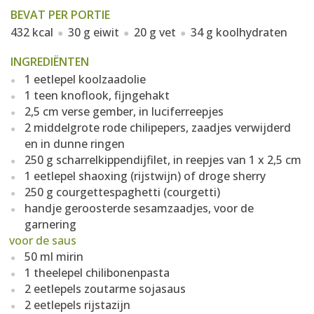
BEVAT PER PORTIE
432 kcal
30 g eiwit
20 g vet
34 g koolhydraten
INGREDIËNTEN
1 eetlepel koolzaadolie
1 teen knoflook, fijngehakt
2,5 cm verse gember, in luciferreepjes
2 middelgrote rode chilipepers, zaadjes verwijderd
en in dunne ringen
250 g scharrelkippendijfilet, in reepjes van 1 x 2,5 cm
1 eetlepel shaoxing (rijstwijn) of droge sherry
250 g courgettespaghetti (courgetti)
handje geroosterde sesamzaadjes, voor de
garnering
voor de saus
50 ml mirin
1 theelepel chilibonenpasta
2 eetlepels zoutarme sojasaus
2 eetlepels rijstazijn