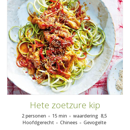
AANMELDEN
RECEPTEN
WEEKMENU'S
KOOKBOEKEN
Hete zoetzure kip
2 personen
15 min
waardering
8,5
Hoofdgerecht
Chinees
Gevogelte