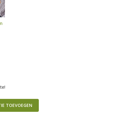
en
te!
TIE TOEVOEGEN