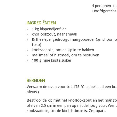
4 personen
Hoofdgerecht
INGREDIËNTEN
1 kg kippendijenfilet
knoflookzout, naar smaak
½ theelepel gedroogd mangopoeder (amchoor, o.
toko)
koolzaadolie, om de kip in te bakken
maïsmeel of rijstmeel, om te bestuiven
100 g fijne kristalsuiker
BEREIDEN
Verwarm de oven voor tot 175 °C en bekleed een braa
afwas!).
Bestrooi de kip met het knoflookzout en het mangop
olie van 2,5 cm in een pan op middelhoog vuur. Went
koolzaadolie, tot de kip lichtbruin is. Zet apart.