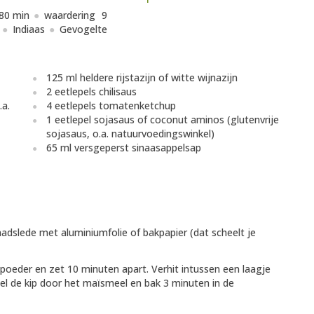
80 min
waardering
9
Indiaas
Gevogelte
125 ml heldere rijstazijn of witte wijnazijn
2 eetlepels chilisaus
a.
4 eetlepels tomatenketchup
1 eetlepel sojasaus of coconut aminos (glutenvrije
sojasaus, o.a. natuurvoedingswinkel)
65 ml versgeperst sinaasappelsap
dslede met aluminiumfolie of bakpapier (dat scheelt je
oeder en zet 10 minuten apart. Verhit intussen een laagje
el de kip door het maïsmeel en bak 3 minuten in de