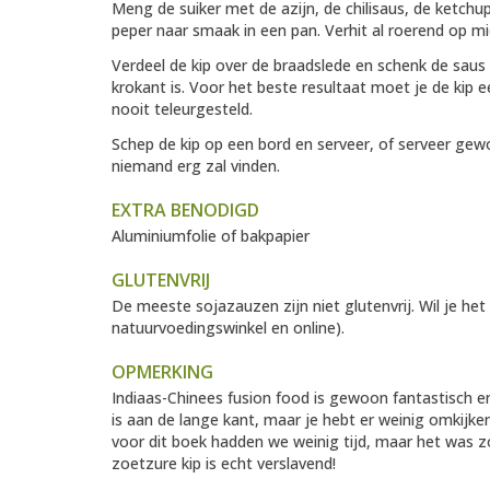
Meng de suiker met de azijn, de chilisaus, de ketch
peper naar smaak in een pan. Verhit al roerend op mi
Verdeel de kip over de braadslede en schenk de saus 
krokant is. Voor het beste resultaat moet je de kip 
nooit teleurgesteld.
Schep de kip op een bord en serveer, of serveer gew
niemand erg zal vinden.
EXTRA BENODIGD
Aluminiumfolie of bakpapier
GLUTENVRIJ
De meeste sojazauzen zijn niet glutenvrij. Wil je het
natuurvoedingswinkel en online).
OPMERKING
Indiaas-Chinees fusion food is gewoon fantastisch en 
is aan de lange kant, maar je hebt er weinig omkijk
voor dit boek hadden we weinig tijd, maar het was 
zoetzure kip is echt verslavend!