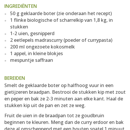
INGREDIËNTEN
50 g geklaarde boter (zie onderaan het recept)
1 flinke biologische of scharrelkip van 1,8 kg, in
stukken
1-2 uien, gesnipperd
2 eetlepels madrascurry (poeder of currypasta)
200 ml ongezoete kokosmelk
1 appel, in kleine blokjes
mespuntje saffraan
BEREIDEN
Smelt de geklaarde boter op halfhoog vuur in een
gietijzeren braadpan. Bestrooi de stukken kip met zout
en peper en bak ze 2-3 minuten aan elke kant. Haal de
stukken kip uit de pan en zet ze weg.
Fruit de uien in de braadpan tot ze goudbruin
beginnen te kleuren. Meng dan de curry erdoor en bak
deze al omscheppend met een houten spatel 1 minuut