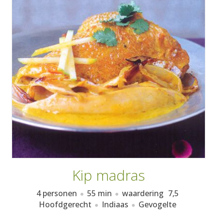
AANMELDEN
RECEPTEN
WEEKMENU'S
KOOKBOEKEN
Kip madras
4 personen
55 min
waardering
7,5
Hoofdgerecht
Indiaas
Gevogelte