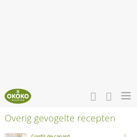
Overig gevogelte recepten
INLOGGEN
HOME
Confit de canard