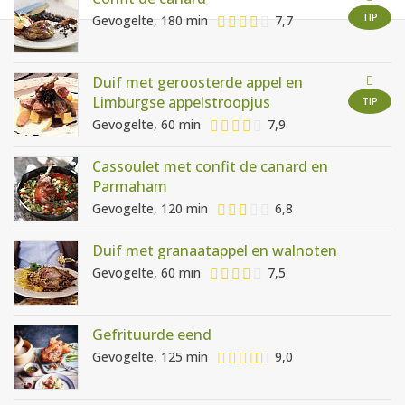
AANMELDEN
RECEPTEN
TIP
Gevogelte, 180 min
7,7
WEEKMENU'S
Duif met geroosterde appel en
Limburgse appelstroopjus
TIP
Gevogelte, 60 min
7,9
KOOKBOEKEN
Cassoulet met confit de canard en
Parmaham
Gevogelte, 120 min
6,8
Duif met granaatappel en walnoten
Gevogelte, 60 min
7,5
Gefrituurde eend
Gevogelte, 125 min
9,0