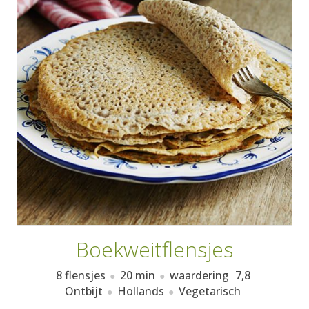
AANMELDEN
RECEPTEN
WEEKMENU'S
KOOKBOEKEN
Boekweitflensjes
8 flensjes
20 min
waardering
7,8
Ontbijt
Hollands
Vegetarisch