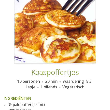
AANMELDEN
RECEPTEN
WEEKMENU'S
KOOKBOEKEN
Kaaspoffertjes
10 personen
20 min
waardering
8,3
Hapje
Hollands
Vegetarisch
INGREDIËNTEN
½ pak poffertjesmix