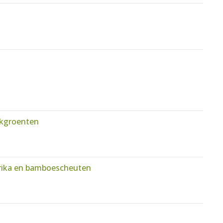
akgroenten
prika en bamboescheuten