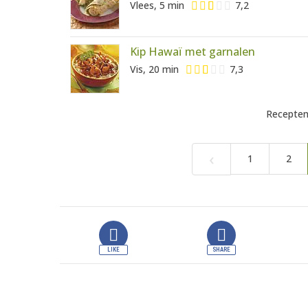
Vlees, 5 min
7,2
Kip Hawaï met garnalen
Vis, 20 min
7,3
Recepten
‹
1
2