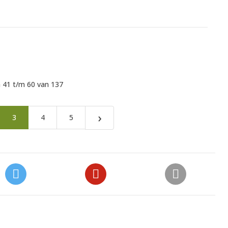
 41 t/m 60 van 137
›
3
4
5