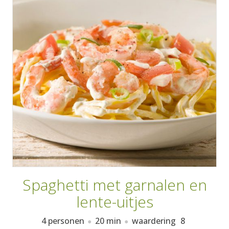
AANMELDEN
RECEPTEN
WEEKMENU'S
KOOKBOEKEN
Spaghetti met garnalen en
lente-uitjes
4 personen
20 min
waardering
8