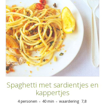
AANMELDEN
RECEPTEN
WEEKMENU'S
KOOKBOEKEN
Spaghetti met sardientjes en
kappertjes
4 personen
40 min
waardering
7,8