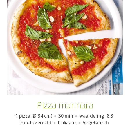
AANMELDEN
RECEPTEN
WEEKMENU'S
KOOKBOEKEN
Pizza marinara
1 pizza (Ø 34 cm)
30 min
waardering
8,3
Hoofdgerecht
Italiaans
Vegetarisch