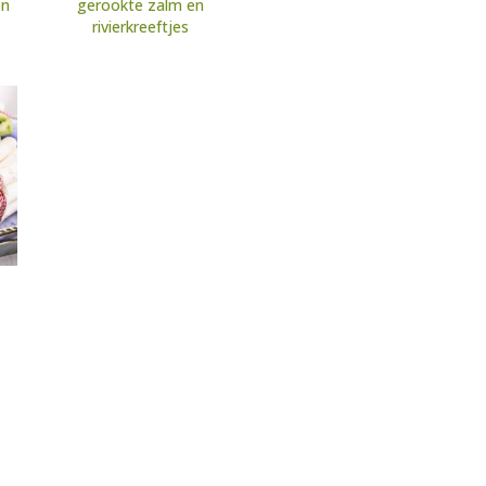
en
gerookte zalm en
rivierkreeftjes