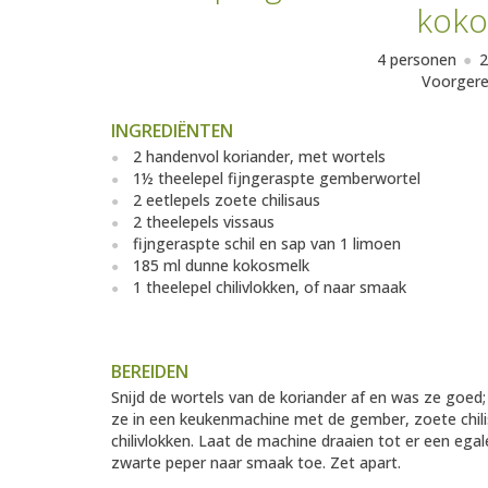
koko
4 personen
2
Voorgere
INGREDIËNTEN
2 handenvol koriander, met wortels
1½ theelepel fijngeraspte gemberwortel
2 eetlepels zoete chilisaus
2 theelepels vissaus
fijngeraspte schil en sap van 1 limoen
185 ml dunne kokosmelk
1 theelepel chilivlokken, of naar smaak
BEREIDEN
Snijd de wortels van de koriander af en was ze goed
ze in een keukenmachine met de gember, zoete chili
chilivlokken. Laat de machine draaien tot er een eg
zwarte peper naar smaak toe. Zet apart.