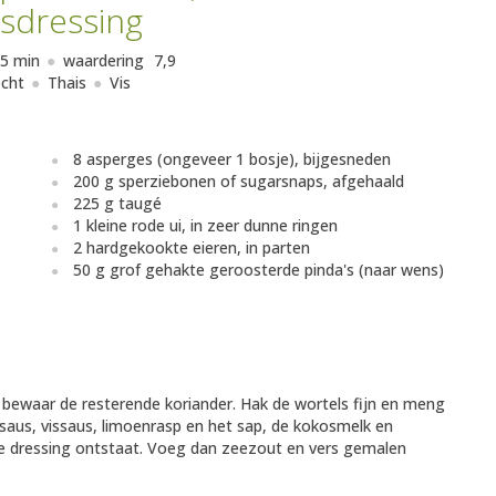
sdressing
5 min
waardering
7,9
cht
Thais
Vis
8 asperges (ongeveer 1 bosje), bijgesneden
200 g sperziebonen of sugarsnaps, afgehaald
225 g taugé
1 kleine rode ui, in zeer dunne ringen
2 hardgekookte eieren, in parten
50 g grof gehakte geroosterde pinda's (naar wens)
; bewaar de resterende koriander. Hak de wortels fijn en meng
saus, vissaus, limoenrasp en het sap, de kokosmelk en
ale dressing ontstaat. Voeg dan zeezout en vers gemalen