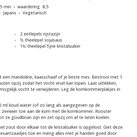
5 min
waardering
8,5
Japans
Vegetarisch
2 eetlepels rijstazijn
½ theelepel sojasaus
1½ theelepel fijne kristalsuiker
t een mandoline, kaasschaaf of je beste mes. Bestrooi met 1
uten opzij zodat het vocht eruit kan lopen. Laat uitlekken,
 mogelijk vocht te verwijderen. Leg de komkommerplakjes in
 ml koud water (of zo lang als aangegeven op de
g het zeewier toe aan de kom met de komkommer. Rooster
 ze goudbruin zijn en zet opzij om af te laten koelen.
pel zout door elkaar tot de kristalsuiker is opgelost. Giet deze
esamzaadjes toe en meng alles met je handen goed door