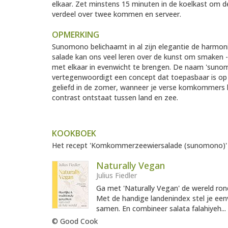
elkaar. Zet minstens 15 minuten in de koelkast om d
verdeel over twee kommen en serveer.
OPMERKING
Sunomono belichaamt in al zijn elegantie de harmo
salade kan ons veel leren over de kunst om smaken - 
met elkaar in evenwicht te brengen. De naam 'sunomo
vertegenwoordigt een concept dat toepasbaar is op d
geliefd in de zomer, wanneer je verse komkommers
contrast ontstaat tussen land en zee.
KOOKBOEK
Het recept 'Komkommerzeewiersalade (sunomono)' is
Naturally Vegan
Julius Fiedler
Ga met 'Naturally Vegan' de wereld ron
Met de handige landenindex stel je ee
samen. En combineer salata falahiyeh...
© Good Cook