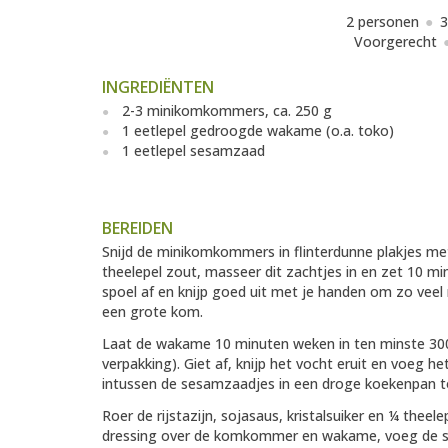
2 personen
3
Voorgerecht
INGREDIËNTEN
2-3 minikomkommers, ca. 250 g
1 eetlepel gedroogde wakame (o.a. toko)
1 eetlepel sesamzaad
BEREIDEN
Snijd de minikomkommers in flinterdunne plakjes me
theelepel zout, masseer dit zachtjes in en zet 10 min
spoel af en knijp goed uit met je handen om zo veel
een grote kom.
Laat de wakame 10 minuten weken in ten minste 300
verpakking). Giet af, knijp het vocht eruit en voe
intussen de sesamzaadjes in een droge koekenpan tot
Roer de rijstazijn, sojasaus, kristalsuiker en ¼ theele
dressing over de komkommer en wakame, voeg de s