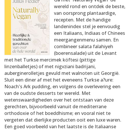
AANMELDEN
RECEPTEN
wereld rond en ontdek de beste,
van oorsprong plantaardige,
recepten. Met de handige
WEEKMENU'S
landenindex stel je eenvoudig
een Italiaans, Indiaas of Chinees
meergangenmenu samen. En
KOOKBOEKEN
combineer salata falahiyeh
(boerensalade) uit de Levant
met het Turkse mercimek köftesi (pittige
linzenballetjes) of met nigvziani badrijani,
auberginerolletjes gevuld met walnoten uit Georgië.
Sluit een diner af met het eveneens Turkse a?ure:
Noach's Ark pudding, en volgens de overlevering een
van de oudste desserts ter wereld. Met
wetenswaardigheden over het ontstaan van deze
gerechten, bijvoorbeeld vanuit de mediterrane
orthodoxie of het boeddhisme; en vooral niet te
vergeten dat dierlijke producten ooit een luxe waren.
Een goed voorbeeld van het laatste is de Italiaanse