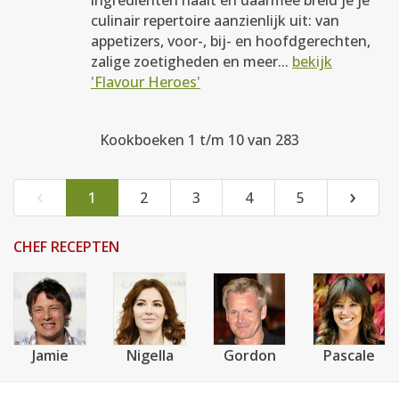
ingrediënten haalt en daarmee breid je je
culinair repertoire aanzienlijk uit: van
appetizers, voor-, bij- en hoofdgerechten,
zalige zoetigheden en meer...
bekijk
'Flavour Heroes'
Kookboeken 1 t/m 10 van 283
‹
›
1
2
3
4
5
CHEF RECEPTEN
Jamie
Nigella
Gordon
Pascale