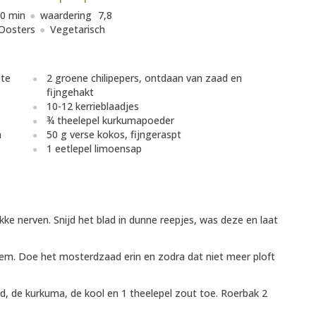
0 min
waardering
7,8
Oosters
Vegetarisch
ote
2 groene chilipepers, ontdaan van zaad en
fijngehakt
10-12 kerrieblaadjes
¾ theelepel kurkumapoeder
n
50 g verse kokos, fijngeraspt
1 eetlepel limoensap
ikke nerven. Snijd het blad in dunne reepjes, was deze en laat
dem. Doe het mosterdzaad erin en zodra dat niet meer ploft
ad, de kurkuma, de kool en 1 theelepel zout toe. Roerbak 2