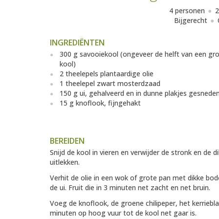
4 personen
2
Bijgerecht
INGREDIËNTEN
300 g savooiekool (ongeveer de helft van een gr
kool)
2 theelepels plantaardige olie
1 theelepel zwart mosterdzaad
150 g ui, gehalveerd en in dunne plakjes gesnede
15 g knoflook, fijngehakt
BEREIDEN
Snijd de kool in vieren en verwijder de stronk en de d
uitlekken.
Verhit de olie in een wok of grote pan met dikke bo
de ui. Fruit die in 3 minuten net zacht en net bruin.
Voeg de knoflook, de groene chilipeper, het kerriebl
minuten op hoog vuur tot de kool net gaar is.