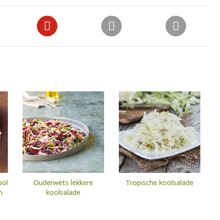
ool
Ouderwets lekkere
Tropische koolsalade
n
koolsalade