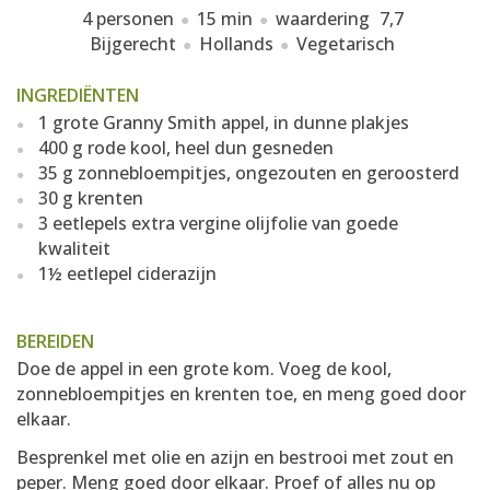
4 personen
15 min
waardering
7,7
Bijgerecht
Hollands
Vegetarisch
INGREDIËNTEN
1 grote Granny Smith appel, in dunne plakjes
400 g rode kool, heel dun gesneden
35 g zonnebloempitjes, ongezouten en geroosterd
30 g krenten
3 eetlepels extra vergine olijfolie van goede
kwaliteit
1½ eetlepel ciderazijn
BEREIDEN
Doe de appel in een grote kom. Voeg de kool,
zonnebloempitjes en krenten toe, en meng goed door
elkaar.
Besprenkel met olie en azijn en bestrooi met zout en
peper. Meng goed door elkaar. Proef of alles nu op