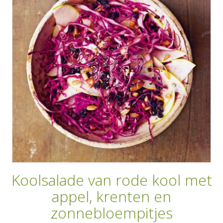
AANMELDEN
RECEPTEN
WEEKMENU'S
KOOKBOEKEN
Koolsalade van rode kool met
appel, krenten en
zonnebloempitjes