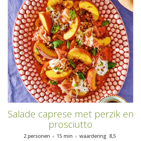
AANMELDEN
RECEPTEN
WEEKMENU'S
KOOKBOEKEN
Salade caprese met perzik en
prosciutto
2 personen
15 min
waardering
8,5